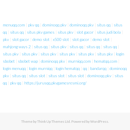
menuqq.com
|
pkv qq
|
dominoqq pkv
|
dominoqq pkv
|
situs qq
|
situs
qq
|
situs qq
|
situs pkv games
|
situs pkv
|
slot gacor
|
situs judi bola
|
pkv
|
slot gacor
|
demo slot
|
x500 slot
|
slot gacor
|
demo slot
|
mahjong ways 2
|
situs qq
|
situs pkv
|
situs qq
|
situs qq
|
situs qq
|
situs pkv
|
situs pkv
|
situs pkv
|
situs pkv
|
situs pkv
|
situs pkv
|
login
sbobet
|
sbobet wap
|
dominoqq pkv
|
murniqq.com
|
hematqq.com
|
login menuqq
|
login murniqq
|
login hematqq
|
qq
|
bandarqq
|
dominoqq
pkv
|
situs qq
|
situs slot
|
situs slot
|
situs slot
|
dominoqq pkv
|
situs
qq
|
pkv qq
|
https://jurusqq.pkvgamesresmi.org/
Theme by
Think Up Themes Ltd
. Powered by
WordPress
.