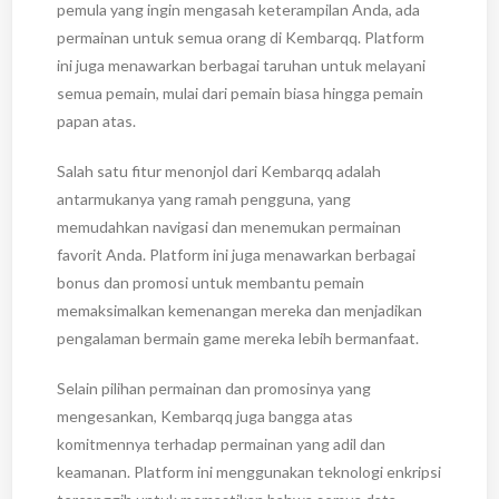
pemula yang ingin mengasah keterampilan Anda, ada
permainan untuk semua orang di Kembarqq. Platform
ini juga menawarkan berbagai taruhan untuk melayani
semua pemain, mulai dari pemain biasa hingga pemain
papan atas.
Salah satu fitur menonjol dari Kembarqq adalah
antarmukanya yang ramah pengguna, yang
memudahkan navigasi dan menemukan permainan
favorit Anda. Platform ini juga menawarkan berbagai
bonus dan promosi untuk membantu pemain
memaksimalkan kemenangan mereka dan menjadikan
pengalaman bermain game mereka lebih bermanfaat.
Selain pilihan permainan dan promosinya yang
mengesankan, Kembarqq juga bangga atas
komitmennya terhadap permainan yang adil dan
keamanan. Platform ini menggunakan teknologi enkripsi