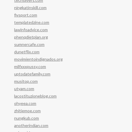
techsilvers.com
ningkatinskill.com
fivsport.com
templatedzine.com
lawinfoadvice.com
phenqdietplan.org
sumnercafe.com
dunetflix.com
movimientoindignados.org
milfxxxpussy.com
uptodatefamily.com
musitop.com
utyam.com
lacostituzioneblog.com
ohyeea.com
zhitiemoe.com
nungkub.com
anotherindian.com