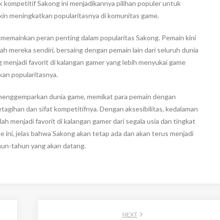
kompetitif Sakong ini menjadikannya pilihan populer untuk
in meningkatkan popularitasnya di komunitas game.
a memainkan peran penting dalam popularitas Sakong. Pemain kini
 mereka sendiri, bersaing dengan pemain lain dari seluruh dunia
 menjadi favorit di kalangan gamer yang lebih menyukai game
kan popularitasnya.
 menggemparkan dunia game, memikat para pemain dengan
ihan dan sifat kompetitifnya. Dengan aksesibilitas, kedalaman
lah menjadi favorit di kalangan gamer dari segala usia dan tingkat
e ini, jelas bahwa Sakong akan tetap ada dan akan terus menjadi
hun-tahun yang akan datang.
NEXT