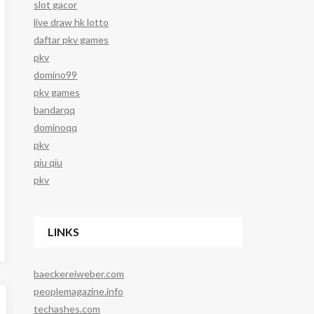
slot gacor
live draw hk lotto
daftar pkv games
pkv
domino99
pkv games
bandarqq
dominoqq
pkv
qiu qiu
pkv
LINKS
baeckereiweber.com
peoplemagazine.info
techashes.com