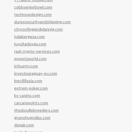
cobbseniorbowl.com
technowdesign.com
durexsecurityandshipping.com
cityroofingandplannig.com
ivdabergasa.com
juyultadesga.com
real-crypto-services.com
mypetzworld.com
infounty.com
investparaguay-eu.com
bwc88asia.com
extrem-poker.com
ks-casino.com
carcarepoints.com
thedoodlebreeders.com
grupohugodias.com
deqair.com