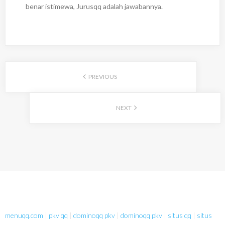
benar istimewa, Jurusqq adalah jawabannya.
PREVIOUS
NEXT
menuqq.com
|
pkv qq
|
dominoqq pkv
|
dominoqq pkv
|
situs qq
|
situs