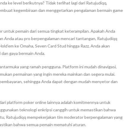
ke level berikutnya? Tidak terlihat lagi dari Ratujudiqq,
n membuat kegembiraan dan menggetarkan pengalaman bermain game
r untuk pemain dari semua tingkat keterampilan. Apakah Anda
an Anda atau pro berpengalaman mencari tantangan, Ratujudiqq
 Hold’em ke Omaha, Seven Card Stud hingga Razz, Anda akan
 dan gaya bermain Anda.
 antarmuka yang ramah pengguna. Platform ini mudah dinavigasi,
ukan permainan yang ingin mereka mainkan dan segera mulai.
si pembayaran, sehingga Anda dapat dengan mudah menyetor dan
ari platform poker online lainnya adalah komitmennya untuk
enggunakan teknologi enkripsi canggih untuk memastikan bahwa
 itu, Ratujudiqq mempekerjakan tim moderator berpengalaman yang
stikan bahwa semua pemain mematuhi aturan.