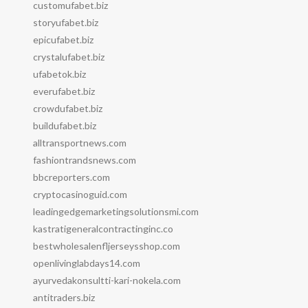
customufabet.biz
storyufabet.biz
epicufabet.biz
crystalufabet.biz
ufabetok.biz
everufabet.biz
crowdufabet.biz
buildufabet.biz
alltransportnews.com
fashiontrandsnews.com
bbcreporters.com
cryptocasinoguid.com
leadingedgemarketingsolutionsmi.com
kastratigeneralcontractinginc.co
bestwholesalenfljerseysshop.com
openlivinglabdays14.com
ayurvedakonsultti-kari-nokela.com
antitraders.biz