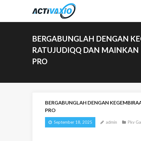
Skip
to
content
BERGABUNGLAH DENGAN KE
RATUJUDIQQ DAN MAINKAN 
PRO
BERGABUNGLAH DENGAN KEGEMBIRAAN
PRO
September 18, 2025
admin
Pkv G