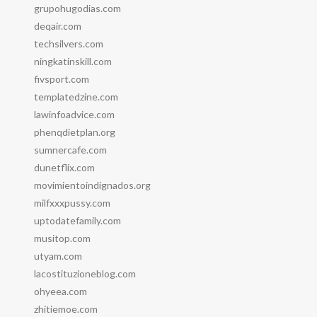
grupohugodias.com
deqair.com
techsilvers.com
ningkatinskill.com
fivsport.com
templatedzine.com
lawinfoadvice.com
phenqdietplan.org
sumnercafe.com
dunetflix.com
movimientoindignados.org
milfxxxpussy.com
uptodatefamily.com
musitop.com
utyam.com
lacostituzioneblog.com
ohyeea.com
zhitiemoe.com