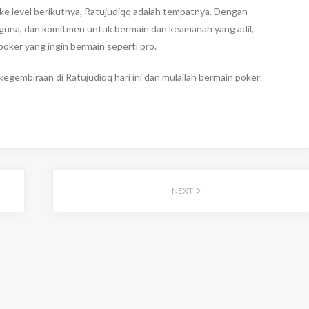
e level berikutnya, Ratujudiqq adalah tempatnya. Dengan
guna, dan komitmen untuk bermain dan keamanan yang adil,
oker yang ingin bermain seperti pro.
embiraan di Ratujudiqq hari ini dan mulailah bermain poker
NEXT