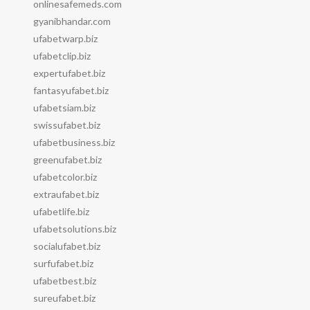
onlinesafemeds.com
gyanibhandar.com
ufabetwarp.biz
ufabetclip.biz
expertufabet.biz
fantasyufabet.biz
ufabetsiam.biz
swissufabet.biz
ufabetbusiness.biz
greenufabet.biz
ufabetcolor.biz
extraufabet.biz
ufabetlife.biz
ufabetsolutions.biz
socialufabet.biz
surfufabet.biz
ufabetbest.biz
sureufabet.biz