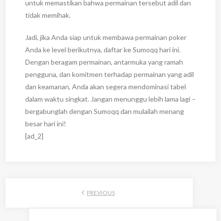
untuk memastikan bahwa permainan tersebut adil dan
tidak memihak.
Jadi, jika Anda siap untuk membawa permainan poker
Anda ke level berikutnya, daftar ke Sumoqq hari ini.
Dengan beragam permainan, antarmuka yang ramah
pengguna, dan komitmen terhadap permainan yang adil
dan keamanan, Anda akan segera mendominasi tabel
dalam waktu singkat. Jangan menunggu lebih lama lagi –
bergabunglah dengan Sumoqq dan mulailah menang
besar hari ini!
[ad_2]
PREVIOUS