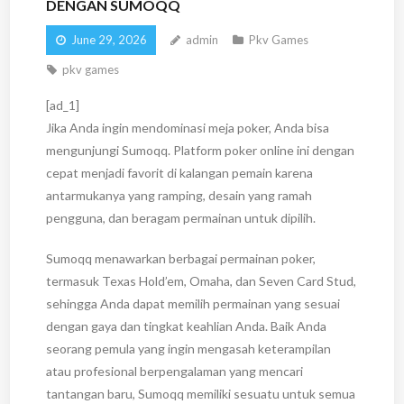
DENGAN SUMOQQ
June 29, 2026
admin
Pkv Games
pkv games
[ad_1]
Jika Anda ingin mendominasi meja poker, Anda bisa
mengunjungi Sumoqq. Platform poker online ini dengan
cepat menjadi favorit di kalangan pemain karena
antarmukanya yang ramping, desain yang ramah
pengguna, dan beragam permainan untuk dipilih.
Sumoqq menawarkan berbagai permainan poker,
termasuk Texas Hold’em, Omaha, dan Seven Card Stud,
sehingga Anda dapat memilih permainan yang sesuai
dengan gaya dan tingkat keahlian Anda. Baik Anda
seorang pemula yang ingin mengasah keterampilan
atau profesional berpengalaman yang mencari
tantangan baru, Sumoqq memiliki sesuatu untuk semua