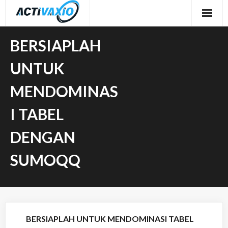
Skip
to
content
BERSIAPLAH
UNTUK
MENDOMINAS
I TABEL
DENGAN
SUMOQQ
BERSIAPLAH UNTUK MENDOMINASI TABEL