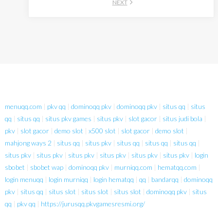
NEXT
menuqq.com
|
pkv qq
|
dominoqq pkv
|
dominoqq pkv
|
situs qq
|
situs
qq
|
situs qq
|
situs pkv games
|
situs pkv
|
slot gacor
|
situs judi bola
|
pkv
|
slot gacor
|
demo slot
|
x500 slot
|
slot gacor
|
demo slot
|
mahjong ways 2
|
situs qq
|
situs pkv
|
situs qq
|
situs qq
|
situs qq
|
situs pkv
|
situs pkv
|
situs pkv
|
situs pkv
|
situs pkv
|
situs pkv
|
login
sbobet
|
sbobet wap
|
dominoqq pkv
|
murniqq.com
|
hematqq.com
|
login menuqq
|
login murniqq
|
login hematqq
|
qq
|
bandarqq
|
dominoqq
pkv
|
situs qq
|
situs slot
|
situs slot
|
situs slot
|
dominoqq pkv
|
situs
qq
|
pkv qq
|
https://jurusqq.pkvgamesresmi.org/