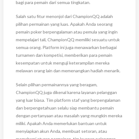
bagi para pemain dari semua tingkatan.
Salah satu fitur menonjol dari ChampionQQ adalah
pilihan permainan yang luas. Apakah Anda seorang
pemain poker berpengalaman atau pemula yang ingin
mempelajari tali, ChampionQQ memiliki sesuatu untuk
semua orang. Platform ini juga menawarkan berbagai
turnamen dan kompetisi, memberikan para pemain
kesempatan untuk menguji keterampilan mereka
melawan orang lain dan memenangkan hadiah menarik.
Selain pilihan permainannya yang beragam,
ChampionQQ juga dikenal karena layanan pelanggan
yang luar biasa. Tim platform staf yang berpengalaman
dan berpengetahuan selalu siap membantu pemain
dengan pertanyaan atau masalah yang mungkin mereka
miliki. Apakah Anda memerlukan bantuan untuk
menyiapkan akun Anda, membuat setoran, atau
memahami aturan permainan, tim layanan pelanggan