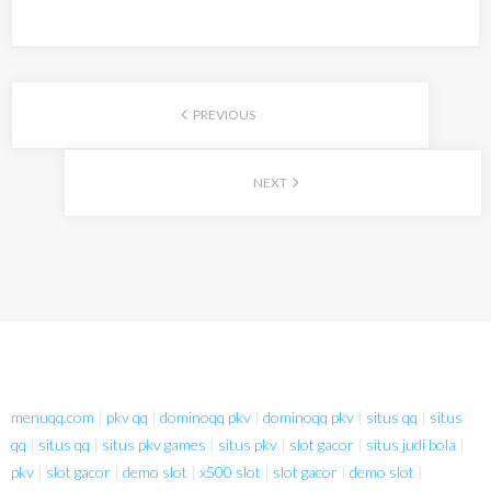
PREVIOUS
NEXT
menuqq.com
|
pkv qq
|
dominoqq pkv
|
dominoqq pkv
|
situs qq
|
situs
qq
|
situs qq
|
situs pkv games
|
situs pkv
|
slot gacor
|
situs judi bola
|
pkv
|
slot gacor
|
demo slot
|
x500 slot
|
slot gacor
|
demo slot
|