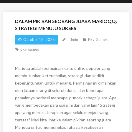
DALAM PIKIRAN SEORANG JUARA MARIOQQ:
STRATEGI MENUJU SUKSES
October 18, 2025
admin
Pkv Games
pkv games
Marioqq adalah permainan kartu online populer yang
membutuhkan keterampilan, strategi, dan sedikit
keberuntungan untuk menang. Permainan ini dimainkan
oleh jutaan orang di seluruh dunia, dan beberapa
pemainnya berhasil mencapai puncak sebagai juara. Apa
yang membedakan para juara ini dari yang lain? Strategi
apa yang mereka terapkan agar selalu menjadi yang
teratas? Mari kita lihat ke dalam pikiran seorang juara
Marioqq untuk mengungkap rahasia kesuksesan