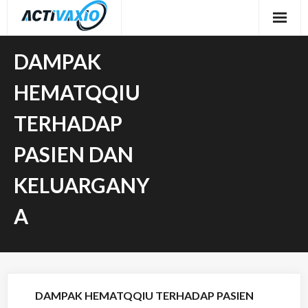
Skip
to
content
DAMPAK
HEMATQQIU
TERHADAP
PASIEN DAN
KELUARGANY
A
DAMPAK HEMATQQIU TERHADAP PASIEN