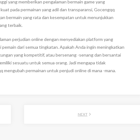
inggi yang memberikan pengalaman bermain game yang
kuat pada permainan yang adil dan transparansi, Gocengqq
gan bermain yang rata dan kesempatan untuk menunjukkan
ang terbaik.
aman perjudian online dengan menyediakan platform yang
 pemain dari semua tingkatan. Apakah Anda ingin meningkatkan
gkungan yang kompetitif, atau bersenang -senang dan bersantai
iliki sesuatu untuk semua orang. Jadi mengapa tidak
q mengubah permainan untuk penjudi online di mana -mana.
NEXT