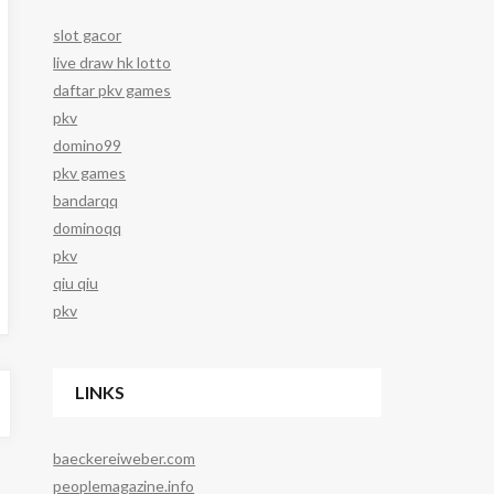
slot gacor
live draw hk lotto
daftar pkv games
pkv
domino99
pkv games
bandarqq
dominoqq
pkv
qiu qiu
pkv
LINKS
baeckereiweber.com
peoplemagazine.info