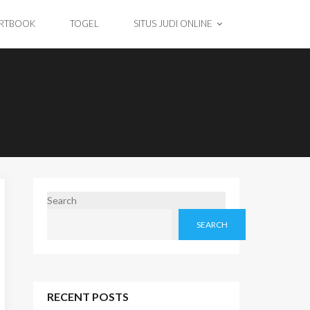
RTBOOK
TOGEL
SITUS JUDI ONLINE
Search
SEARCH
RECENT POSTS