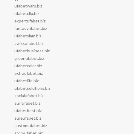
ufabetwarp.biz
ufabetclip.biz
expertufabet.biz
fantasyufabet.biz
ufabetsiam.biz
swissufabet.biz
ufabetbusiness.biz
greenufabet.biz
ufabetcolor.biz
extraufabet.biz
ufabetlife.biz
ufabetsolutions.biz
socialufabet.biz
surfufabet.biz
ufabetbest.biz
sureufabet.biz
customufabet.biz
storyufabet.biz