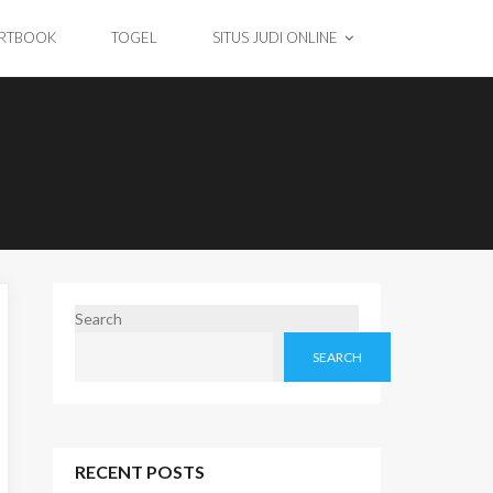
RTBOOK
TOGEL
SITUS JUDI ONLINE
Search
SEARCH
RECENT POSTS