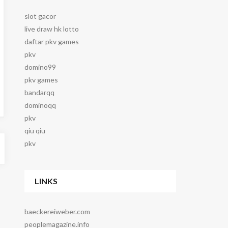
slot gacor
live draw hk lotto
daftar pkv games
pkv
domino99
pkv games
bandarqq
dominoqq
pkv
qiu qiu
pkv
LINKS
baeckereiweber.com
peoplemagazine.info