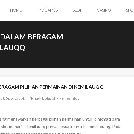
HOME
PKV GAMES
SLOT
CASINO
SPO
DI DALAM BERAGAM
ILAUQQ
BERAGAM PILIHAN PERMAINAN DI KEMILAUQQ
lot
,
Sportbook
judi bola
,
pkv games
,
slot
ang menawarkan berbagai pilihan permainan untuk dinikmati para
n slot menarik, Kemilauqq punya sesuatu untuk semua orang. Pada
 pilihan permainan yang tersedia di Kemilauqq.