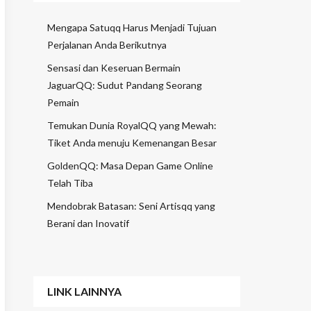
Mengapa Satuqq Harus Menjadi Tujuan
Perjalanan Anda Berikutnya
Sensasi dan Keseruan Bermain
JaguarQQ: Sudut Pandang Seorang
Pemain
Temukan Dunia RoyalQQ yang Mewah:
Tiket Anda menuju Kemenangan Besar
GoldenQQ: Masa Depan Game Online
Telah Tiba
Mendobrak Batasan: Seni Artisqq yang
Berani dan Inovatif
LINK LAINNYA