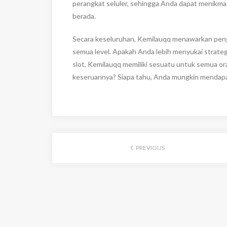
perangkat seluler, sehingga Anda dapat menikmat
berada.
Secara keseluruhan, Kemilauqq menawarkan peng
semua level. Apakah Anda lebih menyukai strate
slot, Kemilauqq memiliki sesuatu untuk semua or
keseruannya? Siapa tahu, Anda mungkin mendapa
PREVIOUS