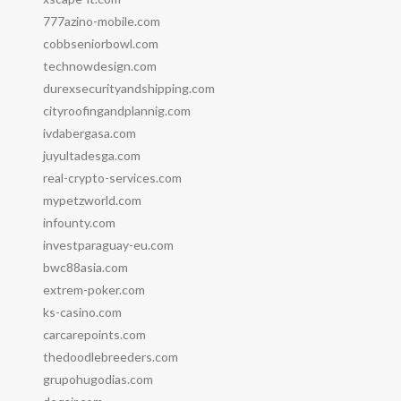
777azino-mobile.com
cobbseniorbowl.com
technowdesign.com
durexsecurityandshipping.com
cityroofingandplannig.com
ivdabergasa.com
juyultadesga.com
real-crypto-services.com
mypetzworld.com
infounty.com
investparaguay-eu.com
bwc88asia.com
extrem-poker.com
ks-casino.com
carcarepoints.com
thedoodlebreeders.com
grupohugodias.com