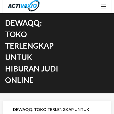
Skip
to
content
DEWAQQ:
TOKO
TERLENGKAP
UNTUK
HIBURAN JUDI
ONLINE
DEWAQQ: TOKO TERLENGKAP UNTUK