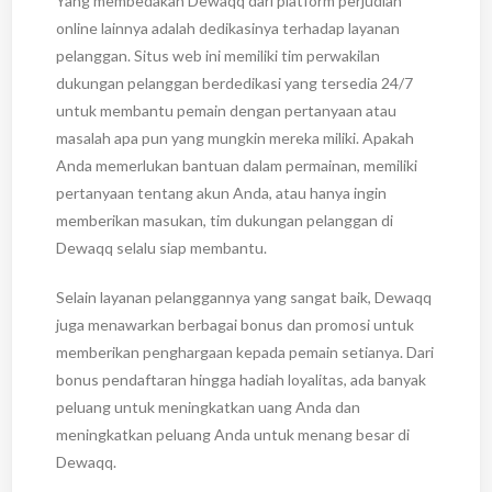
Yang membedakan Dewaqq dari platform perjudian
online lainnya adalah dedikasinya terhadap layanan
pelanggan. Situs web ini memiliki tim perwakilan
dukungan pelanggan berdedikasi yang tersedia 24/7
untuk membantu pemain dengan pertanyaan atau
masalah apa pun yang mungkin mereka miliki. Apakah
Anda memerlukan bantuan dalam permainan, memiliki
pertanyaan tentang akun Anda, atau hanya ingin
memberikan masukan, tim dukungan pelanggan di
Dewaqq selalu siap membantu.
Selain layanan pelanggannya yang sangat baik, Dewaqq
juga menawarkan berbagai bonus dan promosi untuk
memberikan penghargaan kepada pemain setianya. Dari
bonus pendaftaran hingga hadiah loyalitas, ada banyak
peluang untuk meningkatkan uang Anda dan
meningkatkan peluang Anda untuk menang besar di
Dewaqq.