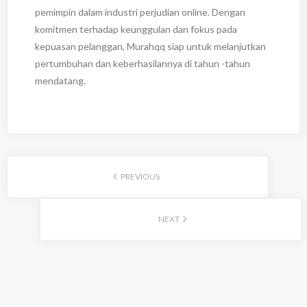
pemimpin dalam industri perjudian online. Dengan
komitmen terhadap keunggulan dan fokus pada
kepuasan pelanggan, Murahqq siap untuk melanjutkan
pertumbuhan dan keberhasilannya di tahun -tahun
mendatang.
PREVIOUS
NEXT