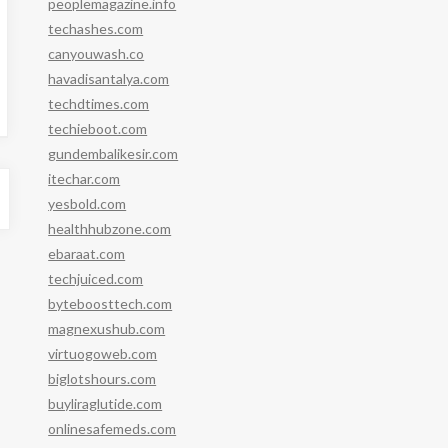
peoplemagazine.info
techashes.com
canyouwash.co
havadisantalya.com
techdtimes.com
techieboot.com
gundembalikesir.com
itechar.com
yesbold.com
healthhubzone.com
ebaraat.com
techjuiced.com
byteboosttech.com
magnexushub.com
virtuogoweb.com
biglotshours.com
buyliraglutide.com
onlinesafemeds.com