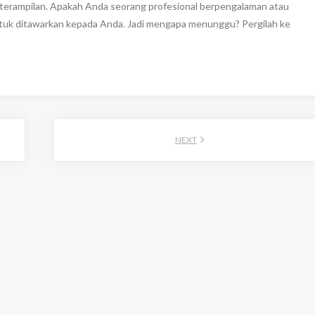
keterampilan. Apakah Anda seorang profesional berpengalaman atau
ntuk ditawarkan kepada Anda. Jadi mengapa menunggu? Pergilah ke
NEXT