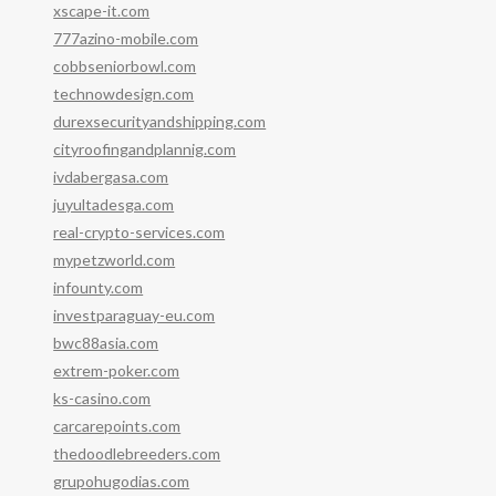
xscape-it.com
777azino-mobile.com
cobbseniorbowl.com
technowdesign.com
durexsecurityandshipping.com
cityroofingandplannig.com
ivdabergasa.com
juyultadesga.com
real-crypto-services.com
mypetzworld.com
infounty.com
investparaguay-eu.com
bwc88asia.com
extrem-poker.com
ks-casino.com
carcarepoints.com
thedoodlebreeders.com
grupohugodias.com