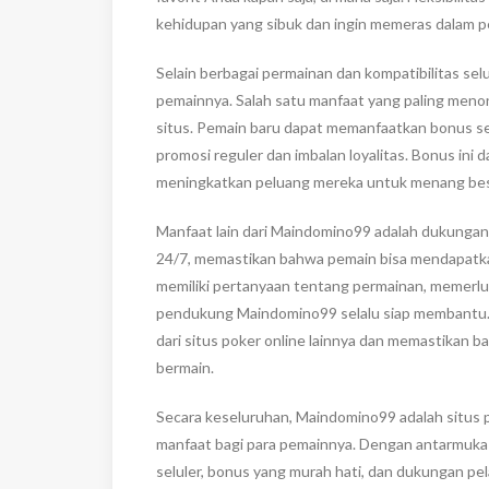
kehidupan yang sibuk dan ingin memeras dalam 
Selain berbagai permainan dan kompatibilitas se
pemainnya. Salah satu manfaat yang paling meno
situs. Pemain baru dapat memanfaatkan bonus s
promosi reguler dan imbalan loyalitas. Bonus in
meningkatkan peluang mereka untuk menang bes
Manfaat lain dari Maindomino99 adalah dukungan
24/7, memastikan bahwa pemain bisa mendapat
memiliki pertanyaan tentang permainan, memerlu
pendukung Maindomino99 selalu siap membantu. 
dari situs poker online lainnya dan memastikan b
bermain.
Secara keseluruhan, Maindomino99 adalah situs 
manfaat bagi para pemainnya. Dengan antarmuka
seluler, bonus yang murah hati, dan dukungan 