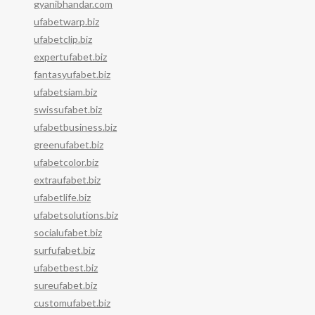
gyanibhandar.com
ufabetwarp.biz
ufabetclip.biz
expertufabet.biz
fantasyufabet.biz
ufabetsiam.biz
swissufabet.biz
ufabetbusiness.biz
greenufabet.biz
ufabetcolor.biz
extraufabet.biz
ufabetlife.biz
ufabetsolutions.biz
socialufabet.biz
surfufabet.biz
ufabetbest.biz
sureufabet.biz
customufabet.biz