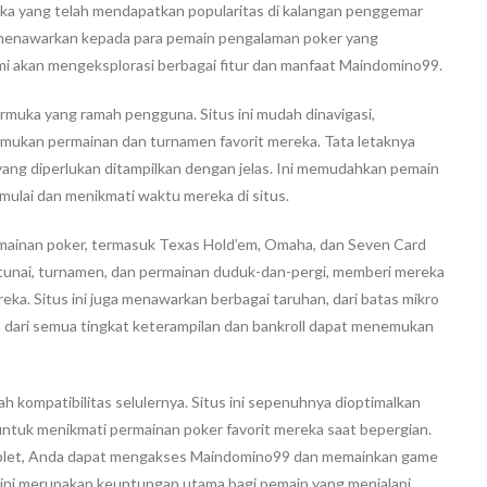
ka yang telah mendapatkan popularitas di kalangan penggemar
a menawarkan kepada para pemain pengalaman poker yang
mi akan mengeksplorasi berbagai fitur dan manfaat Maindomino99.
rmuka yang ramah pengguna. Situs ini mudah dinavigasi,
ukan permainan dan turnamen favorit mereka. Tata letaknya
 yang diperlukan ditampilkan dengan jelas. Ini memudahkan pemain
ulai dan menikmati waktu mereka di situs.
inan poker, termasuk Texas Hold’em, Omaha, dan Seven Card
 tunai, turnamen, dan permainan duduk-dan-pergi, memberi mereka
eka. Situs ini juga menawarkan berbagai taruhan, dari batas mikro
 dari semua tingkat keterampilan dan bankroll dapat menemukan
ah kompatibilitas selulernya. Situs ini sepenuhnya dioptimalkan
ntuk menikmati permainan poker favorit mereka saat bepergian.
let, Anda dapat mengakses Maindomino99 dan memainkan game
tas ini merupakan keuntungan utama bagi pemain yang menjalani