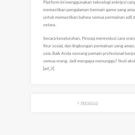
Platform ini menggunakan teknologi enkripsi can
memastikan pengalaman bermain game yang aman
untuk memastikan bahwa semua permainan adil d
setara.
Secara keseluruhan, Pinoqq merevolusi cara ora
fitur sosial, dan lingkungan permainan yang aman
usia. Baik Anda seorang pemain profesional berp
semua orang. Jadi mengapa menunggu? Ikuti aksin
[ad_2]
PREVIOUS