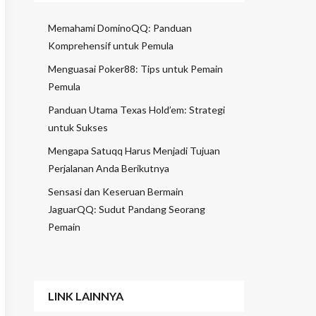
Memahami DominoQQ: Panduan
Komprehensif untuk Pemula
Menguasai Poker88: Tips untuk Pemain
Pemula
Panduan Utama Texas Hold’em: Strategi
untuk Sukses
Mengapa Satuqq Harus Menjadi Tujuan
Perjalanan Anda Berikutnya
Sensasi dan Keseruan Bermain
JaguarQQ: Sudut Pandang Seorang
Pemain
LINK LAINNYA