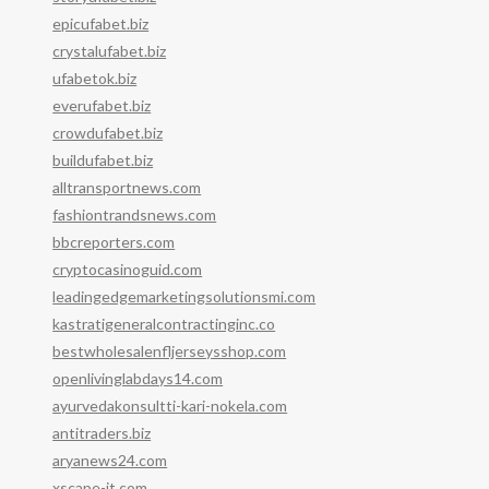
epicufabet.biz
crystalufabet.biz
ufabetok.biz
everufabet.biz
crowdufabet.biz
buildufabet.biz
alltransportnews.com
fashiontrandsnews.com
bbcreporters.com
cryptocasinoguid.com
leadingedgemarketingsolutionsmi.com
kastratigeneralcontractinginc.co
bestwholesalenfljerseysshop.com
openlivinglabdays14.com
ayurvedakonsultti-kari-nokela.com
antitraders.biz
aryanews24.com
xscape-it.com