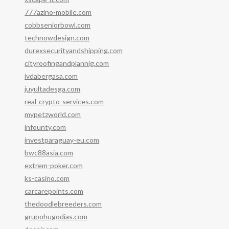
777azino-mobile.com
cobbseniorbowl.com
technowdesign.com
durexsecurityandshipping.com
cityroofingandplannig.com
ivdabergasa.com
juyultadesga.com
real-crypto-services.com
mypetzworld.com
infounty.com
investparaguay-eu.com
bwc88asia.com
extrem-poker.com
ks-casino.com
carcarepoints.com
thedoodlebreeders.com
grupohugodias.com