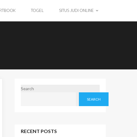
RTBOOK
TOGEL
SITUS JUDI ONLINE
Search
SEARCH
RECENT POSTS