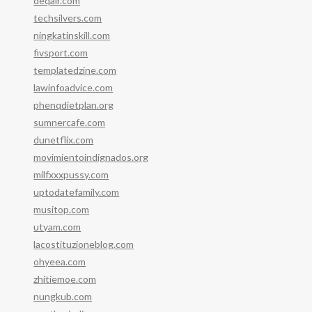
deqair.com
techsilvers.com
ningkatinskill.com
fivsport.com
templatedzine.com
lawinfoadvice.com
phenqdietplan.org
sumnercafe.com
dunetflix.com
movimientoindignados.org
milfxxxpussy.com
uptodatefamily.com
musitop.com
utyam.com
lacostituzioneblog.com
ohyeea.com
zhitiemoe.com
nungkub.com