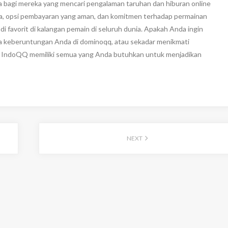
a bagi mereka yang mencari pengalaman taruhan dan hiburan online
ya, opsi pembayaran yang aman, dan komitmen terhadap permainan
i favorit di kalangan pemain di seluruh dunia. Apakah Anda ingin
a keberuntungan Anda di dominoqq, atau sekadar menikmati
 IndoQQ memiliki semua yang Anda butuhkan untuk menjadikan
NEXT