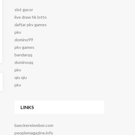
slot gacor
live draw hk lotto
daftar pkv games
pkv
domino99
pkv games
bandarqq
dominoqq
pkv
qiu qiu
pkv
LINKS
baeckereiweber.com
peoplemagazine.info