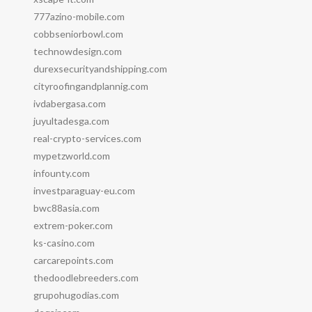
777azino-mobile.com
cobbseniorbowl.com
technowdesign.com
durexsecurityandshipping.com
cityroofingandplannig.com
ivdabergasa.com
juyultadesga.com
real-crypto-services.com
mypetzworld.com
infounty.com
investparaguay-eu.com
bwc88asia.com
extrem-poker.com
ks-casino.com
carcarepoints.com
thedoodlebreeders.com
grupohugodias.com