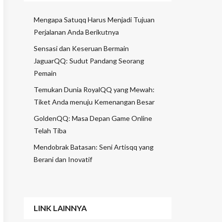
Mengapa Satuqq Harus Menjadi Tujuan
Perjalanan Anda Berikutnya
Sensasi dan Keseruan Bermain
JaguarQQ: Sudut Pandang Seorang
Pemain
Temukan Dunia RoyalQQ yang Mewah:
Tiket Anda menuju Kemenangan Besar
GoldenQQ: Masa Depan Game Online
Telah Tiba
Mendobrak Batasan: Seni Artisqq yang
Berani dan Inovatif
LINK LAINNYA