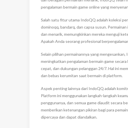
pengalaman bermain game online yang menyenan
Salah satu fitur utama IndoQQ adalah koleksi per
dominoqq, bandarq, dan capsa susun. Permainan
dan menarik, memungkinkan mereka menguji ketera
Apakah Anda seorang profesional berpengalaman
Selain pilihan permainannya yang mengesankan, 
meningkatkan pengalaman bermain game secara k
cepat, dan dukungan pelanggan 24/7. Hal ini m
dan bebas kerumitan saat bermain di platform.
Aspek penting lainnya dari IndoQQ adalah komit
Platform ini menggunakan langkah-langkah keaman
penggunanya, dan semua game diaudit secara berk
memberikan ketenangan pikiran bagi para pemain
dipercaya dan dapat diandalkan.