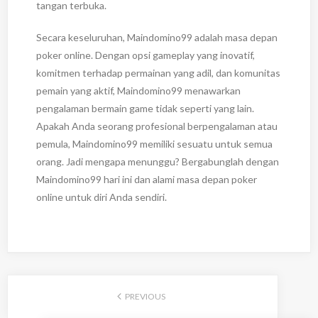
tangan terbuka.
Secara keseluruhan, Maindomino99 adalah masa depan
poker online. Dengan opsi gameplay yang inovatif,
komitmen terhadap permainan yang adil, dan komunitas
pemain yang aktif, Maindomino99 menawarkan
pengalaman bermain game tidak seperti yang lain.
Apakah Anda seorang profesional berpengalaman atau
pemula, Maindomino99 memiliki sesuatu untuk semua
orang. Jadi mengapa menunggu? Bergabunglah dengan
Maindomino99 hari ini dan alami masa depan poker
online untuk diri Anda sendiri.
PREVIOUS