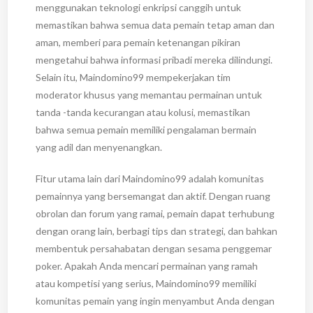
menggunakan teknologi enkripsi canggih untuk
memastikan bahwa semua data pemain tetap aman dan
aman, memberi para pemain ketenangan pikiran
mengetahui bahwa informasi pribadi mereka dilindungi.
Selain itu, Maindomino99 mempekerjakan tim
moderator khusus yang memantau permainan untuk
tanda -tanda kecurangan atau kolusi, memastikan
bahwa semua pemain memiliki pengalaman bermain
yang adil dan menyenangkan.
Fitur utama lain dari Maindomino99 adalah komunitas
pemainnya yang bersemangat dan aktif. Dengan ruang
obrolan dan forum yang ramai, pemain dapat terhubung
dengan orang lain, berbagi tips dan strategi, dan bahkan
membentuk persahabatan dengan sesama penggemar
poker. Apakah Anda mencari permainan yang ramah
atau kompetisi yang serius, Maindomino99 memiliki
komunitas pemain yang ingin menyambut Anda dengan