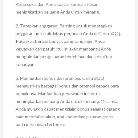
Anda sukai dan Anda kuasai, karena ini akan
meningkatkan peluang Anda untuk menang.
2. Tetapkan anggaran: Penting untuk menetapkan
anggaran untuk aktivitas perjudian Anda di CentralQQ.
Putuskan berapa banyak uang yang ingin Anda
keluarkan dan patuhi itu. Ini akan membantu Anda
menghindari pengeluaran berlebihan dan kesulitan
keuangan.
3. Manfaatkan bonus dan promosi: CentralQQ
menawarkan berbagai bonus dan promosi kepada para
pemainnya. Manfaatkan penawaran ini untuk
meningkatkan peluang Anda untuk menang. Misalnya,
Anda mungkin dapat mengklaim bonus selamat datang
saat mendaftar akun, atau menerima putaran gratis
pada permainan tertentu.