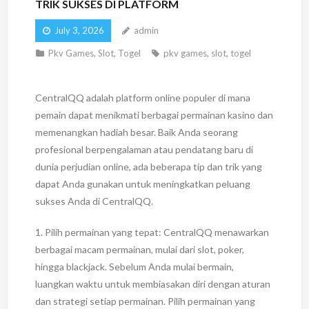
TRIK SUKSES DI PLATFORM
July 3, 2026
admin
Pkv Games
,
Slot
,
Togel
pkv games
,
slot
,
togel
CentralQQ adalah platform online populer di mana
pemain dapat menikmati berbagai permainan kasino dan
memenangkan hadiah besar. Baik Anda seorang
profesional berpengalaman atau pendatang baru di
dunia perjudian online, ada beberapa tip dan trik yang
dapat Anda gunakan untuk meningkatkan peluang
sukses Anda di CentralQQ.
1. Pilih permainan yang tepat: CentralQQ menawarkan
berbagai macam permainan, mulai dari slot, poker,
hingga blackjack. Sebelum Anda mulai bermain,
luangkan waktu untuk membiasakan diri dengan aturan
dan strategi setiap permainan. Pilih permainan yang