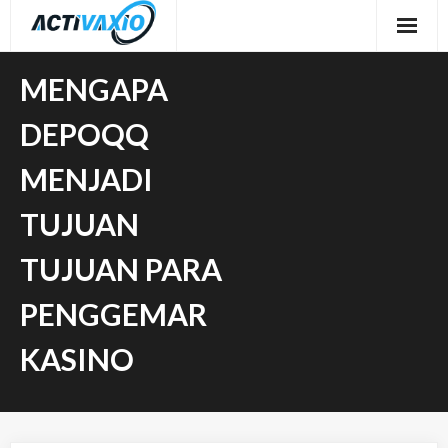
Skip
to
content
MENGAPA
DEPOQQ
MENJADI
TUJUAN
TUJUAN PARA
PENGGEMAR
KASINO