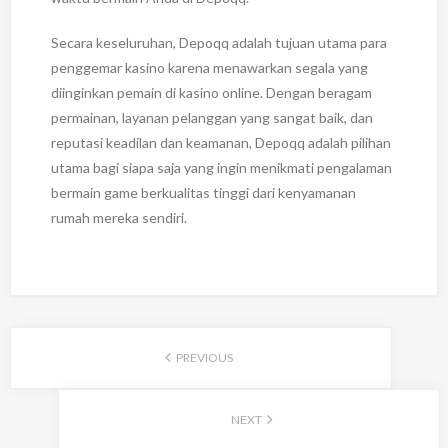
Secara keseluruhan, Depoqq adalah tujuan utama para
penggemar kasino karena menawarkan segala yang
diinginkan pemain di kasino online. Dengan beragam
permainan, layanan pelanggan yang sangat baik, dan
reputasi keadilan dan keamanan, Depoqq adalah pilihan
utama bagi siapa saja yang ingin menikmati pengalaman
bermain game berkualitas tinggi dari kenyamanan
rumah mereka sendiri.
PREVIOUS
NEXT