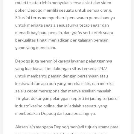
roulette, atau lebih menyukai sensasi slot dan video
poker, Depoqq memiliki sesuatu untuk semua orang.
Situs ini terus memperbarui penawaran permainannya
untuk menjaga segala sesuatunya tetap segar dan
menarik bagi para pemain, dan grafis serta efek suara
berkualitas tinggi menjadikan pengalaman bermain
game yang mendalam.
Depoqq juga menonjol karena layanan pelanggannya
yang luar biasa. Tim dukungan situs tersedia 24/7
untuk membantu pemain dengan pertanyaan atau
kekhawatiran apa pun yang mereka miliki, dan mereka
selalu cepat merespons dan menyelesaikan masalah.
Tingkat dukungan pelanggan seperti ini jarang terjadi di
industri kasino online, dan ini adalah sesuatu yang
membedakan Depoqq dari para pesaingnya.
Alasan lain mengapa Depoqq menjadi tujuan utama para