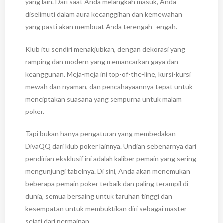
yang lain. Dari saat Anda melangkah masuk, Anda
diselimuti dalam aura kecanggihan dan kemewahan
yang pasti akan membuat Anda terengah -engah.
Klub itu sendiri menakjubkan, dengan dekorasi yang
ramping dan modern yang memancarkan gaya dan
keanggunan. Meja-meja ini top-of-the-line, kursi-kursi
mewah dan nyaman, dan pencahayaannya tepat untuk
menciptakan suasana yang sempurna untuk malam
poker.
Tapi bukan hanya pengaturan yang membedakan
DivaQQ dari klub poker lainnya. Undian sebenarnya dari
pendirian eksklusif ini adalah kaliber pemain yang sering
mengunjungi tabelnya. Di sini, Anda akan menemukan
beberapa pemain poker terbaik dan paling terampil di
dunia, semua bersaing untuk taruhan tinggi dan
kesempatan untuk membuktikan diri sebagai master
sejati dari permainan.