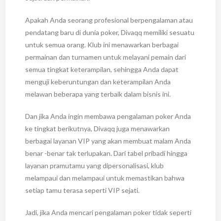
Apakah Anda seorang profesional berpengalaman atau
pendatang baru di dunia poker, Divaqq memiliki sesuatu
untuk semua orang. Klub ini menawarkan berbagai
permainan dan turnamen untuk melayani pemain dari
semua tingkat keterampilan, sehingga Anda dapat
menguji keberuntungan dan keterampilan Anda
melawan beberapa yang terbaik dalam bisnis ini.
Dan jika Anda ingin membawa pengalaman poker Anda
ke tingkat berikutnya, Divaqq juga menawarkan
berbagai layanan VIP yang akan membuat malam Anda
benar -benar tak terlupakan. Dari tabel pribadi hingga
layanan pramutamu yang dipersonalisasi, klub
melampaui dan melampaui untuk memastikan bahwa
setiap tamu terasa seperti VIP sejati.
Jadi, jika Anda mencari pengalaman poker tidak seperti