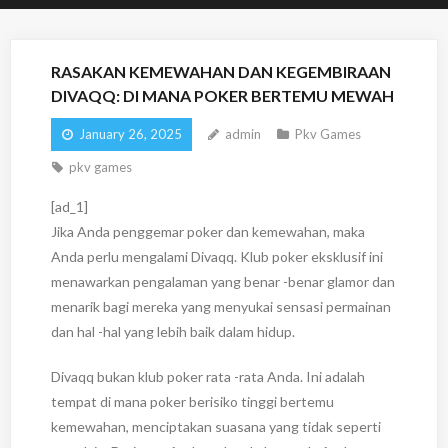
RASAKAN KEMEWAHAN DAN KEGEMBIRAAN
DIVAQQ: DI MANA POKER BERTEMU MEWAH
January 26, 2025
admin
Pkv Games
pkv games
[ad_1]
Jika Anda penggemar poker dan kemewahan, maka
Anda perlu mengalami Divaqq. Klub poker eksklusif ini
menawarkan pengalaman yang benar -benar glamor dan
menarik bagi mereka yang menyukai sensasi permainan
dan hal -hal yang lebih baik dalam hidup.
Divaqq bukan klub poker rata -rata Anda. Ini adalah
tempat di mana poker berisiko tinggi bertemu
kemewahan, menciptakan suasana yang tidak seperti