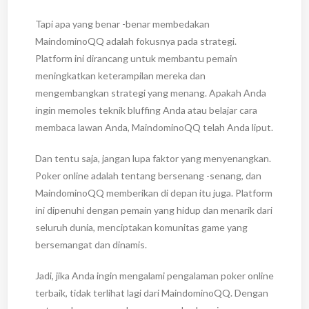
Tapi apa yang benar -benar membedakan
MaindominoQQ adalah fokusnya pada strategi.
Platform ini dirancang untuk membantu pemain
meningkatkan keterampilan mereka dan
mengembangkan strategi yang menang. Apakah Anda
ingin memoles teknik bluffing Anda atau belajar cara
membaca lawan Anda, MaindominoQQ telah Anda liput.
Dan tentu saja, jangan lupa faktor yang menyenangkan.
Poker online adalah tentang bersenang -senang, dan
MaindominoQQ memberikan di depan itu juga. Platform
ini dipenuhi dengan pemain yang hidup dan menarik dari
seluruh dunia, menciptakan komunitas game yang
bersemangat dan dinamis.
Jadi, jika Anda ingin mengalami pengalaman poker online
terbaik, tidak terlihat lagi dari MaindominoQQ. Dengan