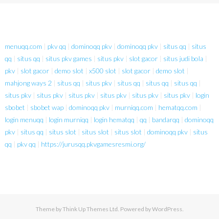
menuqq.com
|
pkv qq
|
dominoqq pkv
|
dominoqq pkv
|
situs qq
|
situs
qq
|
situs qq
|
situs pkv games
|
situs pkv
|
slot gacor
|
situs judi bola
|
pkv
|
slot gacor
|
demo slot
|
x500 slot
|
slot gacor
|
demo slot
|
mahjong ways 2
|
situs qq
|
situs pkv
|
situs qq
|
situs qq
|
situs qq
|
situs pkv
|
situs pkv
|
situs pkv
|
situs pkv
|
situs pkv
|
situs pkv
|
login
sbobet
|
sbobet wap
|
dominoqq pkv
|
murniqq.com
|
hematqq.com
|
login menuqq
|
login murniqq
|
login hematqq
|
qq
|
bandarqq
|
dominoqq
pkv
|
situs qq
|
situs slot
|
situs slot
|
situs slot
|
dominoqq pkv
|
situs
qq
|
pkv qq
|
https://jurusqq.pkvgamesresmi.org/
Theme by
Think Up Themes Ltd
. Powered by
WordPress
.