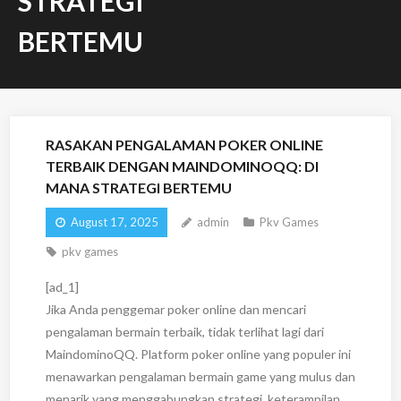
STRATEGI
BERTEMU
RASAKAN PENGALAMAN POKER ONLINE
TERBAIK DENGAN MAINDOMINOQQ: DI
MANA STRATEGI BERTEMU
August 17, 2025
admin
Pkv Games
pkv games
[ad_1]
Jika Anda penggemar poker online dan mencari
pengalaman bermain terbaik, tidak terlihat lagi dari
MaindominoQQ. Platform poker online yang populer ini
menawarkan pengalaman bermain game yang mulus dan
menarik yang menggabungkan strategi, keterampilan,