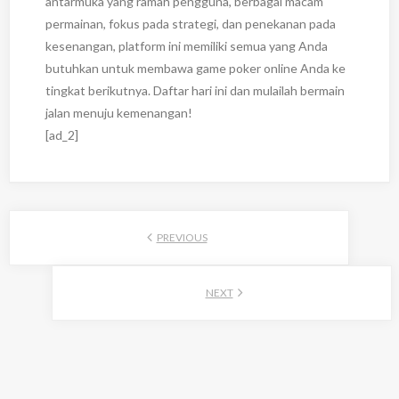
antarmuka yang ramah pengguna, berbagai macam
permainan, fokus pada strategi, dan penekanan pada
kesenangan, platform ini memiliki semua yang Anda
butuhkan untuk membawa game poker online Anda ke
tingkat berikutnya. Daftar hari ini dan mulailah bermain
jalan menuju kemenangan!
[ad_2]
PREVIOUS
NEXT