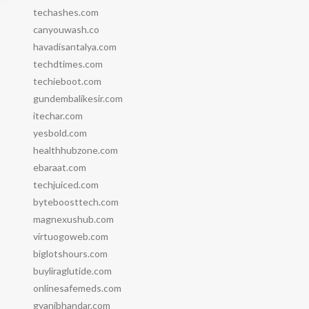
techashes.com
canyouwash.co
havadisantalya.com
techdtimes.com
techieboot.com
gundembalikesir.com
itechar.com
yesbold.com
healthhubzone.com
ebaraat.com
techjuiced.com
byteboosttech.com
magnexushub.com
virtuogoweb.com
biglotshours.com
buyliraglutide.com
onlinesafemeds.com
gyanibhandar.com