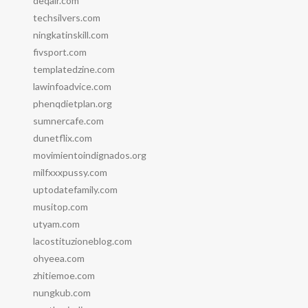
deqair.com
techsilvers.com
ningkatinskill.com
fivsport.com
templatedzine.com
lawinfoadvice.com
phenqdietplan.org
sumnercafe.com
dunetflix.com
movimientoindignados.org
milfxxxpussy.com
uptodatefamily.com
musitop.com
utyam.com
lacostituzioneblog.com
ohyeea.com
zhitiemoe.com
nungkub.com