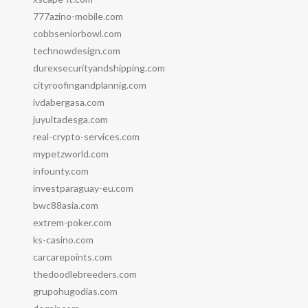
777azino-mobile.com
cobbseniorbowl.com
technowdesign.com
durexsecurityandshipping.com
cityroofingandplannig.com
ivdabergasa.com
juyultadesga.com
real-crypto-services.com
mypetzworld.com
infounty.com
investparaguay-eu.com
bwc88asia.com
extrem-poker.com
ks-casino.com
carcarepoints.com
thedoodlebreeders.com
grupohugodias.com