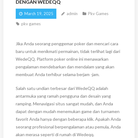
DENGAN WEDEQQ
March 19, 2025
admin
Pkv Games
pkv games
Jika Anda seorang penggemar poker dan mencari cara
baru untuk menikmati permainan, tidak terlihat lagi dari
WedeQQ. Platform poker online ini menawarkan
pengalaman mendebarkan dan mendalam yang akan
membuat Anda terhibur selama berjam -jam.
Salah satu undian terbesar dari WedeQQ adalah
antarmuka yang ramah pengguna dan desain yang
ramping. Menavigasi situs sangat mudah, dan Anda
dapat dengan mudah menemukan game dan turnamen
favorit Anda hanya dengan beberapa klik. Apakah Anda
seorang profesional berpengalaman atau pemula, Anda
akan merasa seperti di rumah di Wedeqq.