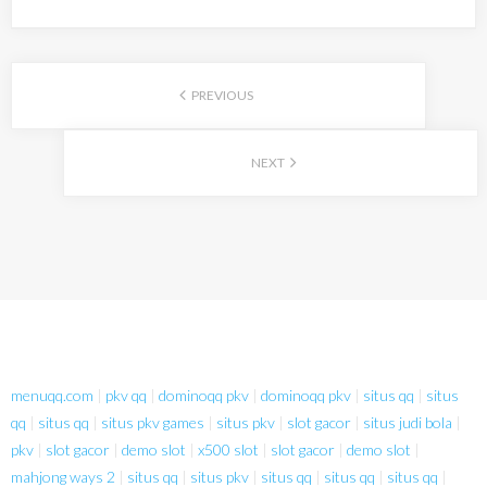
PREVIOUS
NEXT
menuqq.com
|
pkv qq
|
dominoqq pkv
|
dominoqq pkv
|
situs qq
|
situs
qq
|
situs qq
|
situs pkv games
|
situs pkv
|
slot gacor
|
situs judi bola
|
pkv
|
slot gacor
|
demo slot
|
x500 slot
|
slot gacor
|
demo slot
|
mahjong ways 2
|
situs qq
|
situs pkv
|
situs qq
|
situs qq
|
situs qq
|