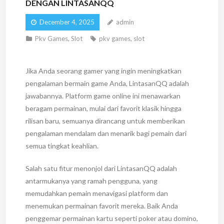
DENGAN LINTASANQQ
December 4, 2025
admin
Pkv Games
,
Slot
pkv games
,
slot
Jika Anda seorang gamer yang ingin meningkatkan
pengalaman bermain game Anda, LintasanQQ adalah
jawabannya. Platform game online ini menawarkan
beragam permainan, mulai dari favorit klasik hingga
rilisan baru, semuanya dirancang untuk memberikan
pengalaman mendalam dan menarik bagi pemain dari
semua tingkat keahlian.
Salah satu fitur menonjol dari LintasanQQ adalah
antarmukanya yang ramah pengguna, yang
memudahkan pemain menavigasi platform dan
menemukan permainan favorit mereka. Baik Anda
penggemar permainan kartu seperti poker atau domino,