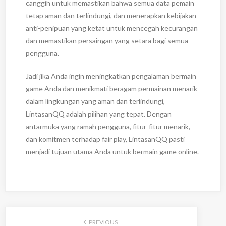
canggih untuk memastikan bahwa semua data pemain
tetap aman dan terlindungi, dan menerapkan kebijakan
anti-penipuan yang ketat untuk mencegah kecurangan
dan memastikan persaingan yang setara bagi semua
pengguna.
Jadi jika Anda ingin meningkatkan pengalaman bermain
game Anda dan menikmati beragam permainan menarik
dalam lingkungan yang aman dan terlindungi,
LintasanQQ adalah pilihan yang tepat. Dengan
antarmuka yang ramah pengguna, fitur-fitur menarik,
dan komitmen terhadap fair play, LintasanQQ pasti
menjadi tujuan utama Anda untuk bermain game online.
PREVIOUS